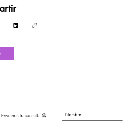
rtir
e
Envíanos tu consulta 🤗