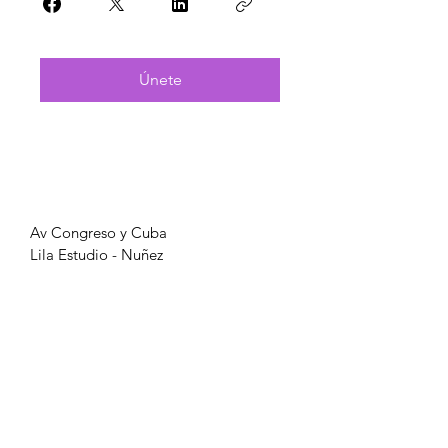
Únete
Av Congreso y Cuba
Lila Estudio - Nuñez
dalilayoga@gmail.com
Términos y condiciones
Fotografa:
Analia Baggiano IG
@anitabagg